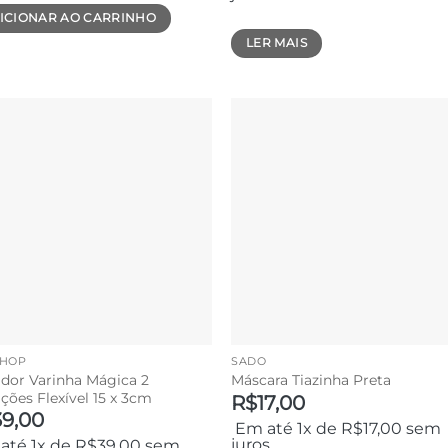
ICIONAR AO CARRINHO
LER MAIS
SHOP
SADO
ador Varinha Mágica 2
Máscara Tiazinha Preta
ções Flexível 15 x 3cm
R$
17,00
39,00
Em até 1x de
R$
17,00
sem
juros
até 1x de
R$
39,00
sem