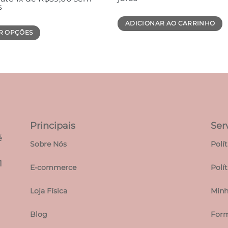
s
ADICIONAR AO CARRINHO
R OPÇÕES
uto
s
ntes.
es
Principais
Ser
em
é
Sobre Nós
Polí
lhidas
1
E-commerce
Polí
na
Loja Física
Minh
uto
Blog
Form