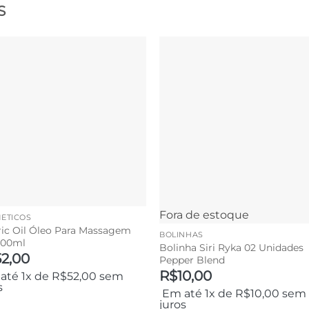
S
Fora de estoque
ÉTICOS
ric Oil Óleo Para Massagem
BOLINHAS
100ml
Bolinha Siri Ryka 02 Unidades
52,00
Pepper Blend
R$
10,00
até 1x de
R$
52,00
sem
s
Em até 1x de
R$
10,00
sem
juros