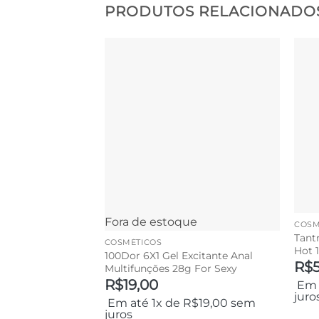
PRODUTOS RELACIONADO
Fora de estoque
COSM
Tant
COSMÉTICOS
Hot 
100Dor 6X1 Gel Excitante Anal
R$
Multifunções 28g For Sexy
R$
19,00
Em 
juro
Em até 1x de
R$
19,00
sem
juros