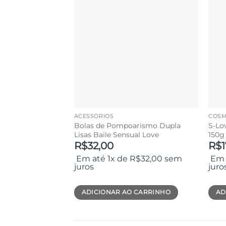
ACESSÓRIOS
COSM
Bolas de Pompoarismo Dupla
S-Lo
Lisas Baile Sensual Love
150g
R$
32,00
R$
Em até 1x de
R$
32,00
sem
Em 
juros
juro
ADICIONAR AO CARRINHO
AD