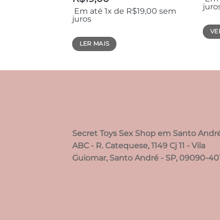
juro
Em até 1x de
R$
19,00
sem
juros
VE
Este
LER MAIS
prod
tem
vária
varia
As
opçõ
pod
Secret Toys Sex Shop em Santo Andr
ser
esco
ABC - R. Catequese, 1149 Cj 11 - Vila
na
Guiomar, Santo André - SP, 09090-40
pági
WHATSAPP
E-MAIL
do
prod