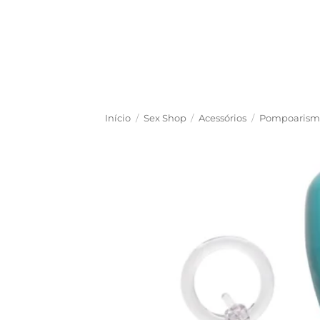
Skip
to
content
Início
/
Sex Shop
/
Acessórios
/
Pompoarism