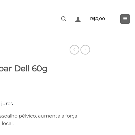
R$
0,00
ar Dell 60g
juros
ssoalho pélvico, aumenta a força
local.