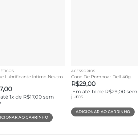
ÉTICOS
ACESSÓRIOS
ve Lubrificante Íntimo Neutro
Cone De Pompoar Dell 40g
R$
29,00
17,00
Em até 1x de
R$
29,00
sem
juros
até 1x de
R$
17,00
sem
s
ADICIONAR AO CARRINHO
ICIONAR AO CARRINHO