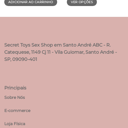
ADICIONAR AO CARRINHO
VER OPÇÕES
Este
produto
tem
várias
variantes.
As
opções
Secret Toys Sex Shop em Santo André ABC - R.
podem
Catequese, 1149 Cj 11 - Vila Guiomar, Santo André -
ser
SP, 09090-401
escolhidas
WHATSAPP
E-MAIL
na
página
do
produto
Principais
Sobre Nós
E-commerce
Loja Física