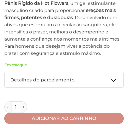
Pênis Rígido da Hot Flowers
, um gel estimulante
masculino criado para proporcionar
ereções mais
firmes, potentes e duradouras
. Desenvolvido com
ativos que estimulam a circulação sanguínea, ele
intensifica o prazer, melhora o desempenho e
aumenta a confiança nos momentos mais íntimos.
Para homens que desejam viver a potência do
prazer com segurança e estímulo máximo.
Em estoque
Detalhes do parcelamento
Parcelas:
Espada De São Jorge Pênis Rígido 15g Hot Flowers quantidad
1X DE
R$
16,00
SEM
R$
16,00
JUROS
ADICIONAR AO CARRINHO