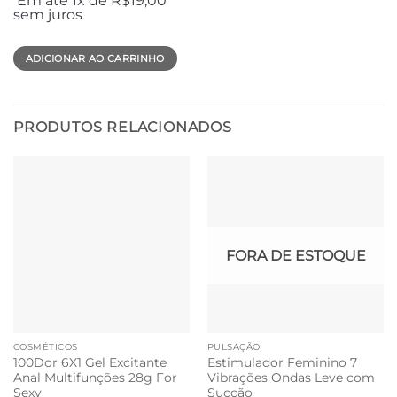
Em até 1x de
R$
19,00
sem juros
ADICIONAR AO CARRINHO
PRODUTOS RELACIONADOS
FORA DE ESTOQUE
COSMÉTICOS
PULSAÇÃO
100Dor 6X1 Gel Excitante
Estimulador Feminino 7
Anal Multifunções 28g For
Vibrações Ondas Leve com
Sexy
Sucção