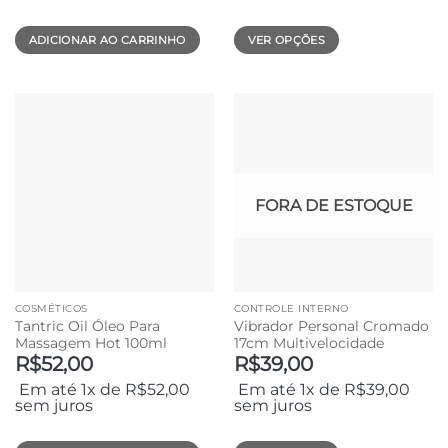
ADICIONAR AO CARRINHO
VER OPÇÕES
Este
produto
tem
várias
variantes.
As
opções
FORA DE ESTOQUE
podem
ser
escolhidas
na
página
COSMÉTICOS
CONTROLE INTERNO
do
Tantric Oil Óleo Para
Vibrador Personal Cromado
produto
Massagem Hot 100ml
17cm Multivelocidade
R$
52,00
R$
39,00
Em até 1x de
R$
52,00
Em até 1x de
R$
39,00
sem juros
sem juros