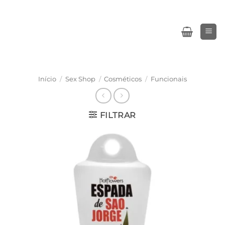
Skip
to
content
Início
/
Sex Shop
/
Cosméticos
/
Funcionais
FILTRAR