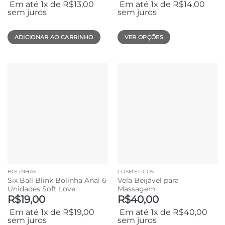
Em até 1x de
R$
13,00
Em até 1x de
R$
14,00
sem juros
sem juros
ADICIONAR AO CARRINHO
VER OPÇÕES
Este
produto
tem
várias
variantes.
As
opções
podem
ser
escolhidas
na
página
BOLINHAS
COSMÉTICOS
do
Six Ball Blink Bolinha Anal 6
Vela Beijável para
produto
Unidades Soft Love
Massagem
R$
19,00
R$
40,00
Em até 1x de
R$
19,00
Em até 1x de
R$
40,00
sem juros
sem juros