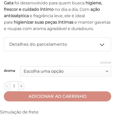
Gata
foi desenvolvido para quem busca
higiene,
frescor e cuidado íntimo
no dia a dia. Com
ação
antisséptica
e fragrância leve, ele é ideal
para
higienizar suas peças íntimas
e manter gavetas
e roupas com aroma agradável e duradouro.
Detalhes do parcelamento
Parcelas:
LIMPAR
Aroma
1X DE
R$
11,00
SEM
R$
11,00
JUROS
Perfume de Calcinha Antisséptico 40ml – Banho de Gata qua
ADICIONAR AO CARRINHO
Simulação de frete