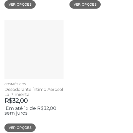
VER OPÇÕES
VER OPÇÕES
Este
Este
produto
produto
tem
tem
várias
várias
variantes.
variantes.
As
As
opções
opções
podem
podem
ser
ser
escolhidas
escolhidas
na
na
página
página
COSMÉTICOS
do
do
Desodorante Íntimo Aerosol
produto
produto
La Pimienta
R$
32,00
Em até 1x de
R$
32,00
sem juros
VER OPÇÕES