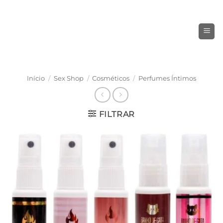
Skip
to
content
Início
/
Sex Shop
/
Cosméticos
/
Perfumes Íntimos
FILTRAR