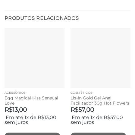
Este
produto
tem
PRODUTOS RELACIONADOS
várias
variantes.
As
opções
podem
ser
escolhidas
na
página
do
produto
ACESSÓRIOS
COSMÉTICOS
Egg Magical Kiss Sensual
Lis-In Gold Gel Anal
Love
Facilitador 30g Hot Flowers
R$
13,00
R$
57,00
Em até 1x de
R$
13,00
Em até 1x de
R$
57,00
sem juros
sem juros